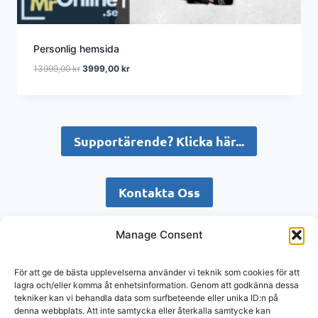
Personlig hemsida
Det
Det
13999,00
kr
3999,00
kr
ursprungliga
nuvarande
priset
priset
var:
är:
13999,00 kr.
3999,00 kr.
Supportärende? Klicka här...
Kontakta Oss
Manage Consent
Boka möte med oss
För att ge de bästa upplevelserna använder vi teknik som cookies för att
lagra och/eller komma åt enhetsinformation. Genom att godkänna dessa
tekniker kan vi behandla data som surfbeteende eller unika ID:n på
denna webbplats. Att inte samtycka eller återkalla samtycke kan