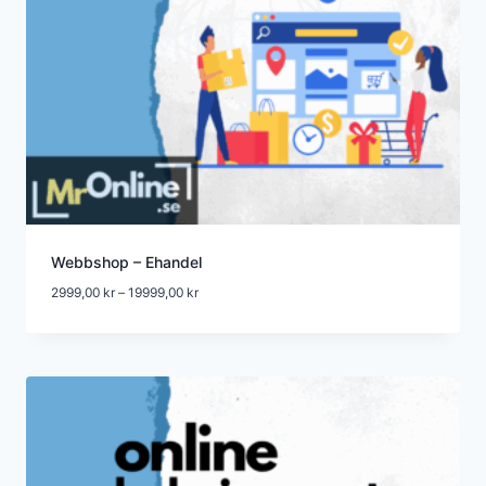
Webbshop – Ehandel
Prisintervall:
2999,00
kr
–
19999,00
kr
2999,00 kr
till
19999,00 kr