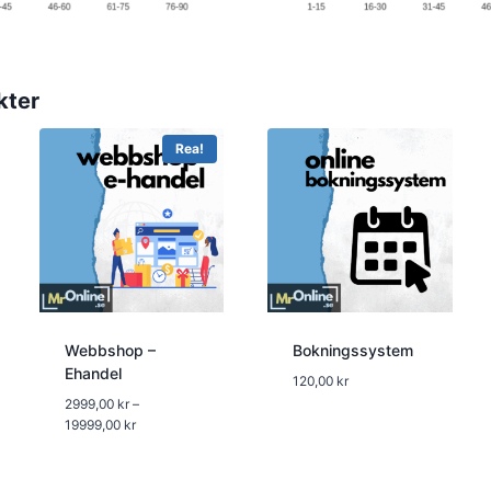
kter
Rea!
Webbshop –
Bokningssystem
Ehandel
120,00
kr
2999,00
kr
–
Prisintervall:
19999,00
kr
2999,00 kr
till
19999,00 kr