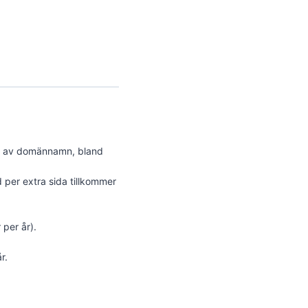
val av domännamn, bland
 per extra sida tillkommer
per år).
r.