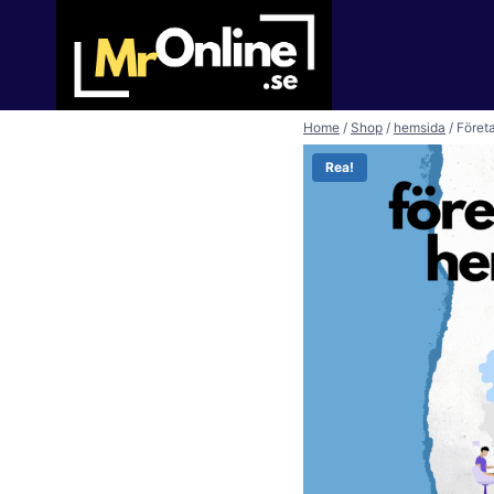
Skip
to
content
Home
/
Shop
/
hemsida
/
Föret
Rea!