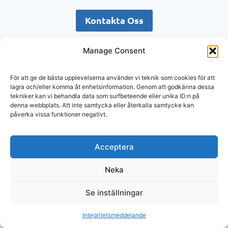
Kontakta Oss
Manage Consent
Boka möte med oss
För att ge de bästa upplevelserna använder vi teknik som cookies för att
lagra och/eller komma åt enhetsinformation. Genom att godkänna dessa
tekniker kan vi behandla data som surfbeteende eller unika ID:n på
denna webbplats. Att inte samtycka eller återkalla samtycke kan
© 2026 MrOnline.se
påverka vissa funktioner negativt.
MrOnline.se är en del av NewDator Sweden AB
Våra lokaler finns i Stockholm, Årsta Park.
Byängsgränd 14, 120 40 Årsta
Acceptera
Neka
Se inställningar
Integritetsmeddelande