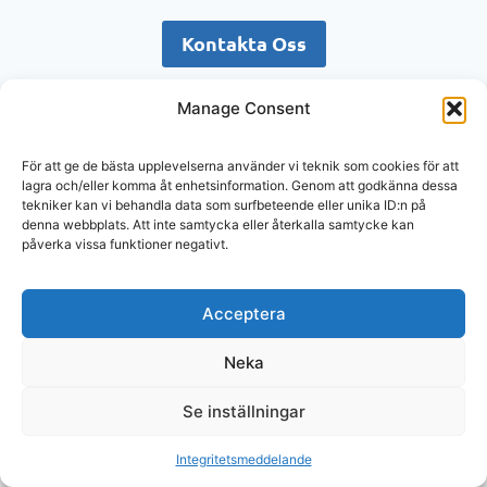
Kontakta Oss
Manage Consent
Boka möte med oss
För att ge de bästa upplevelserna använder vi teknik som cookies för att
lagra och/eller komma åt enhetsinformation. Genom att godkänna dessa
tekniker kan vi behandla data som surfbeteende eller unika ID:n på
denna webbplats. Att inte samtycka eller återkalla samtycke kan
© 2026 MrOnline.se
påverka vissa funktioner negativt.
MrOnline.se är en del av NewDator Sweden AB
Våra lokaler finns i Stockholm, Årsta Park.
Byängsgränd 14, 120 40 Årsta
Acceptera
Neka
Se inställningar
Integritetsmeddelande