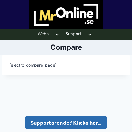
Skip
to
content
Webb
Support
Toggle
Toggle
child
child
Compare
menu
menu
[electro_compare_page]
Supportärende? Klicka här...