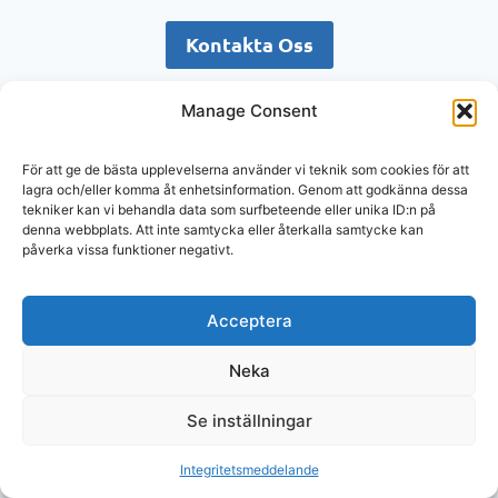
Kontakta Oss
Manage Consent
Boka möte med oss
För att ge de bästa upplevelserna använder vi teknik som cookies för att
lagra och/eller komma åt enhetsinformation. Genom att godkänna dessa
tekniker kan vi behandla data som surfbeteende eller unika ID:n på
denna webbplats. Att inte samtycka eller återkalla samtycke kan
© 2026 MrOnline.se
påverka vissa funktioner negativt.
MrOnline.se är en del av NewDator Sweden AB
Våra lokaler finns i Stockholm, Årsta Park.
Byängsgränd 14, 120 40 Årsta
Acceptera
Neka
Se inställningar
Integritetsmeddelande