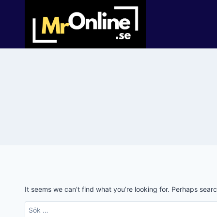
Skip
to
content
It seems we can’t find what you’re looking for. Perhaps sear
Sök
efter: